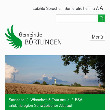
Leichte Sprache
Barrierefreiheit
Menü
Unsere Gemeinde
Rathaus & Service
Standorte Defibrillatoren
Leben & Wohnen
Freizeit & Vereine
Wirtschaft & Tourismus
Startseite
/
Wirtschaft & Tourismus
/
ESA -
Erlebnisregion Schwäbischer Albtrauf