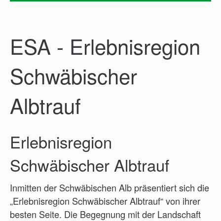
Gewerbe
Banken
Gaststätten
ESA - Erlebnisregion
Übernachten
Reinhold-Maier-Turm
Schwäbischer
Prof.-Schwegler-Stiftung
Börtlinger Weinapfel
Albtrauf
ESA - Erlebnisregion Schwäbischer Albtrauf
Erlebnisregion
Schwäbischer Albtrauf
Inmitten der Schwäbischen Alb präsentiert sich die
„Erlebnisregion Schwäbischer Albtrauf“ von ihrer
besten Seite. Die Begegnung mit der Landschaft