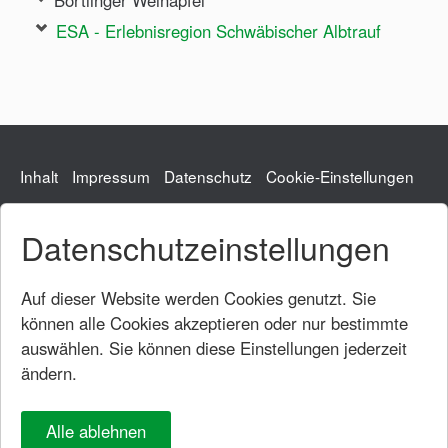
ESA - Erlebnisregion Schwäbischer Albtrauf
Inhalt
Impressum
Datenschutz
Cookie-Einstellungen
Datenschutzeinstellungen
Gemeindeverwaltung
Hauptstraße 54
73104 Börtlingen
Auf dieser Website werden Cookies genutzt. Sie
Tel.: 07161/95331-0
können alle Cookies akzeptieren oder nur bestimmte
Fax: 07161/95331-20
auswählen. Sie können diese Einstellungen jederzeit
rathaus@boertlingen.de
ändern.
Öffnungszeiten
Rathaus
Alle ablehnen
Montag bis Donnerstag:
8.00 Uhr - 12.00 Uhr