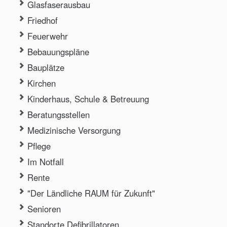
Glasfaserausbau
Freizeit & Vereine
Friedhof
Wirtschaft & Tourismus
Feuerwehr
Bebauungspläne
Bauplätze
Kirchen
Kinderhaus, Schule & Betreuung
Beratungsstellen
Medizinische Versorgung
Pflege
Im Notfall
Rente
"Der Ländliche RAUM für Zukunft"
Senioren
Standorte Defibrillatoren