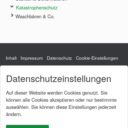
Katastrophenschutz
Waschbären & Co.
Inhalt
Impressum
Datenschutz
Cookie-Einstellungen
Datenschutzeinstellungen
Gemeindeverwaltung
Hauptstraße 54
73104 Börtlingen
Auf dieser Website werden Cookies genutzt. Sie
Tel.: 07161/95331-0
können alle Cookies akzeptieren oder nur bestimmte
Fax: 07161/95331-20
auswählen. Sie können diese Einstellungen jederzeit
rathaus@boertlingen.de
ändern.
Öffnungszeiten
Rathaus