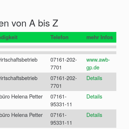
en von A bis Z
digkeit
Telefon
mehr Infos
irtschaftsbetrieb
07161-202-
www.awb-
7701
gp.de
irtschaftsbetrieb
07161-202-
Details
7701
büro Helena Petter
07161-
Details
95331-11
büro Helena Petter
07161-
Details
95331-11