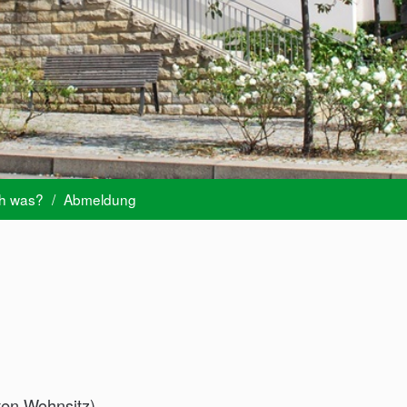
ch was?
/
Abmeldung
ten Wohnsitz)