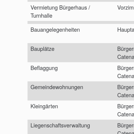
Vermietung Bürgerhaus /
Vorzim
Turnhalle
Bauangelegenheiten
Haupta
Bauplätze
Bürger
Caten
Beflaggung
Bürger
Caten
Gemeindewohnungen
Bürger
Caten
Kleingärten
Bürger
Caten
Liegenschaftsverwaltung
Bürger
Caten