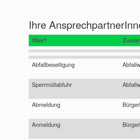
Ihre AnsprechpartnerInn
Was?
Zustän
Abfallbeseitigung
Abfallw
Sperrmüllabfuhr
Abfallw
Abmeldung
Bürger
Anmeldung
Bürger