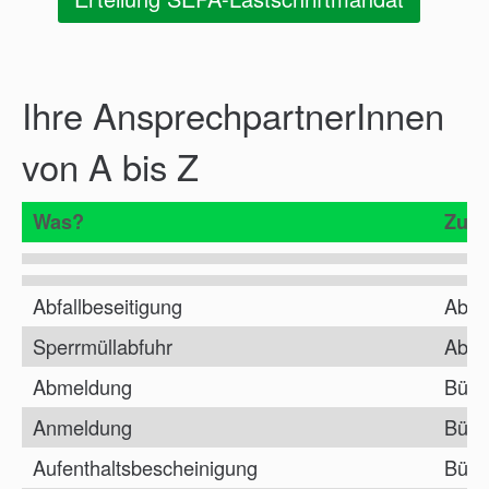
Ihre AnsprechpartnerInnen
von A bis Z
Was?
Zust
Abfallbeseitigung
Abfal
Sperrmüllabfuhr
Abfal
Abmeldung
Bürg
Anmeldung
Bürg
Aufenthaltsbescheinigung
Bürg