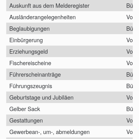
Auskunft aus dem Melderegister
Bürg
Ausländerangelegenheiten
Vorz
Beglaubigungen
Bürg
Einbürgerung
Vorz
Erziehungsgeld
Vorz
Fischereischeine
Vorz
Führerscheinanträge
Bürg
Führungszeugnis
Bürg
Geburtstage und Jubiläen
Vorz
Gelber Sack
Bürg
Gestattungen
Vorz
Gewerbean-, um-, abmeldungen
Vorz