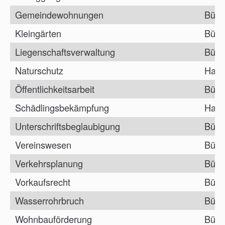
Gemeindewohnungen
Bürg
Kleingärten
Bürg
Liegenschaftsverwaltung
Bürg
Naturschutz
Haup
Öffentlichkeitsarbeit
Bürg
Schädlingsbekämpfung
Haup
Unterschriftsbeglaubigung
Bürg
Vereinswesen
Bürg
Verkehrsplanung
Bürg
Vorkaufsrecht
Bürg
Wasserrohrbruch
Bürg
Wohnbauförderung
Bürg