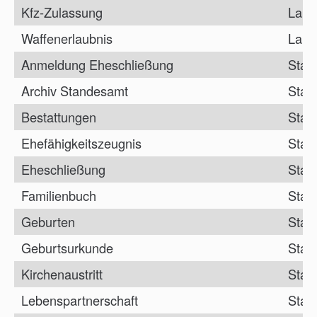
Kfz-Zulassung
Land
Waffenerlaubnis
Land
Anmeldung Eheschließung
Stan
Archiv Standesamt
Stan
Bestattungen
Stan
Ehefähigkeitszeugnis
Stan
Eheschließung
Stan
Familienbuch
Stan
Geburten
Stan
Geburtsurkunde
Stan
Kirchenaustritt
Stan
Lebenspartnerschaft
Stan