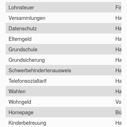
Lohnsteuer
Fina
Versammlungen
Haup
Datenschutz
Haup
Elterngeld
Haup
Grundschule
Haup
Grundsicherung
Haup
Schwerbehindertenausweis
Haup
Telefonsozialtarif
Haup
Wahlen
Haup
Wohngeld
Vorz
Homepage
Bürg
Kinderbetreuung
Haup