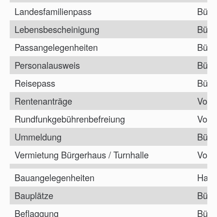
Landesfamilienpass
Bürg
Lebensbescheinigung
Bürg
Passangelegenheiten
Bürg
Personalausweis
Bürg
Reisepass
Bürg
Rentenanträge
Vorz
Rundfunkgebührenbefreiung
Vorz
Ummeldung
Bürg
Vermietung Bürgerhaus / Turnhalle
Vorz
Bauangelegenheiten
Haup
Bauplätze
Bürg
Beflaggung
Bürg