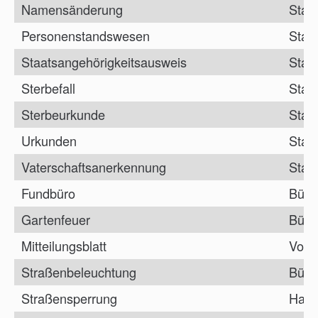
Namensänderung
Stan
Personenstandswesen
Stan
Staatsangehörigkeitsausweis
Stan
Sterbefall
Stan
Sterbeurkunde
Stan
Urkunden
Stan
Vaterschaftsanerkennung
Stan
Fundbüro
Bürg
Gartenfeuer
Bürg
Mitteilungsblatt
Vorz
Straßenbeleuchtung
Bürg
Straßensperrung
Haup