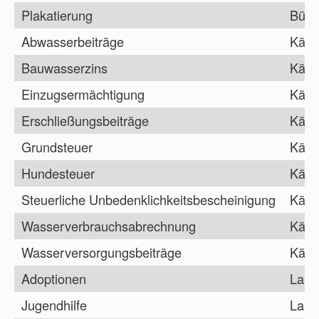
Plakatierung
Bürg
Abwasserbeiträge
Kämm
Bauwasserzins
Kämm
Einzugsermächtigung
Kämm
Erschließungsbeiträge
Kämm
Grundsteuer
Kämm
Hundesteuer
Kämm
Steuerliche Unbedenklichkeitsbescheinigung
Kämm
Wasserverbrauchsabrechnung
Kämm
Wasserversorgungsbeiträge
Kämm
Adoptionen
Land
Jugendhilfe
Land